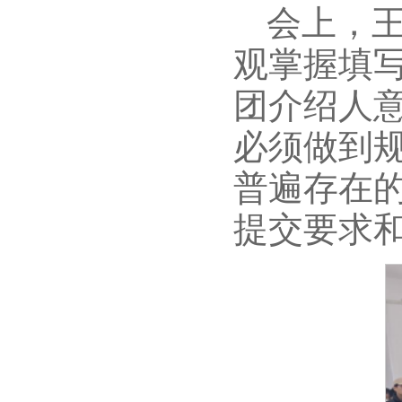
会上，
观掌握填
团介绍人
必须做到
普遍存在
提交要求