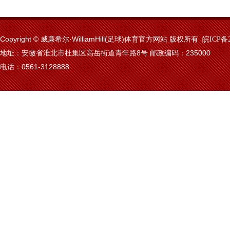
Copyright © 威廉希尔·WilliamHill(足球)体育官方网站 版权所有
皖ICP备2
地址：安徽省淮北市杜集区高岳街道青年路8号 邮政编码：235000
电话：0561-3128888