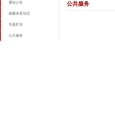
通知公告
公共服务
威廉体育动态
专题栏目
公共服务