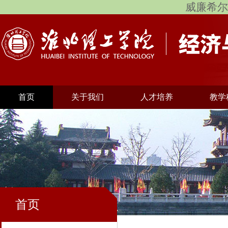
威廉希尔·
首页
关于我们
人才培养
教学
首页