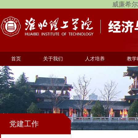
威廉希尔·
首页
关于我们
人才培养
教学
党建工作