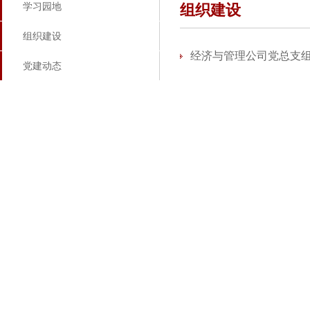
学习园地
组织建设
组织建设
经济与管理公司党总支
党建动态