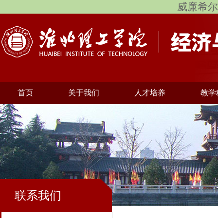
威廉希尔·
首页
关于我们
人才培养
教学
联系我们