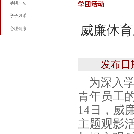
学团活动
学团活动
学子风采
威廉体育
心理健康
发布日期
为深入
青年员工的
14日，威
主题观影