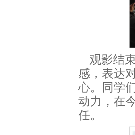
观影结
感，表达
心。同学
动力，在
任。